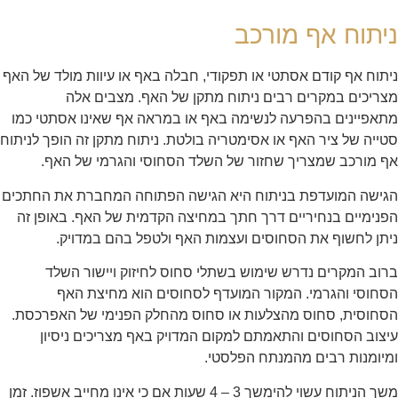
ניתוח אף מורכב
ניתוח אף קודם אסתטי או תפקודי, חבלה באף או עיוות מולד של האף
מצריכים במקרים רבים ניתוח מתקן של האף. מצבים אלה
מתאפיינים בהפרעה לנשימה באף או במראה אף שאינו אסתטי כמו
סטייה של ציר האף או אסימטריה בולטת. ניתוח מתקן זה הופך לניתוח
אף מורכב שמצריך שחזור של השלד הסחוסי והגרמי של האף.
הגישה המועדפת בניתוח היא הגישה הפתוחה המחברת את החתכים
הפנימיים בנחיריים דרך חתך במחיצה הקדמית של האף. באופן זה
ניתן לחשוף את הסחוסים ועצמות האף ולטפל בהם במדויק.
ברוב המקרים נדרש שימוש בשתלי סחוס לחיזוק ויישור השלד
הסחוסי והגרמי. המקור המועדף לסחוסים הוא מחיצת האף
הסחוסית, סחוס מהצלעות או סחוס מהחלק הפנימי של האפרכסת.
עיצוב הסחוסים והתאמתם למקום המדויק באף מצריכים ניסיון
ומיומנות רבים מהמנתח הפלסטי.
משך הניתוח עשוי להימשך 3 – 4 שעות אם כי אינו מחייב אשפוז. זמן