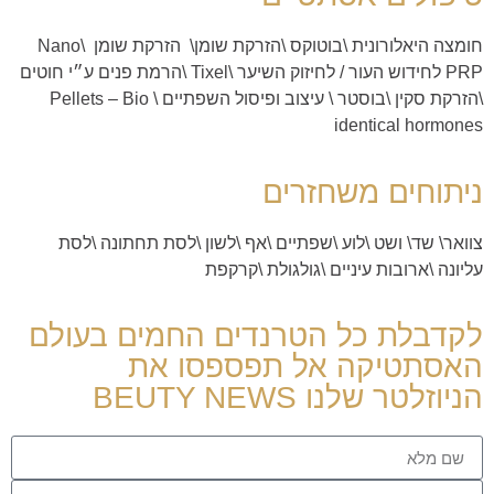
חומצה היאלורונית
\
בוטוקס
\
הזרקת שומן
\
הזרקת שומן Nano
\
PRP לחידוש העור
/
לחיזוק השיער
\
Tixel
\
הרמת פנים ע״י חוטים
\
הזרקת סקין \בוסטר
\
עיצוב ופיסול השפתיים \
Pellets – Bio
identical hormones
ניתוחים משחזרים
צוואר
\
שד
\
ושט
\
לוע
\
שפתיים
\
אף
\
לשון
\
לסת תחתונה
\
לסת
עליונה
\
ארובות עיניים
\
גולגולת
\
קרקפת
לקדבלת כל הטרנדים החמים בעולם
האסתטיקה אל תפספסו את
הניוזלטר שלנו BEUTY NEWS