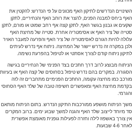
השינויים הנדרשים לתיקון האף מכוונים על פי הנדרש: להקטין את
האף ביחס למבנה הפנים, להצר את רוחב האף והנחיריים, לתקן
שקעים או גבנון בגשר האף, לתקן קצה אף רחב שמוט או מורם, לתקן
סטייה של ציר האף או אסימטריה אחרת. סטייה של מחיצת האף
עלולה להיות הגורם לאסימטריה של ציר האף והפרעה למעבר האויר
ולכן במקרה זה נדרש יישור של המחיצה. ניתוח אף נדרש לעיתים
לתיקון ניתוח קודם לצורך אסתטי או לטיפול בהפרעת נשימה.
הניתוח מבוצע לרוב דרך חתכים בצד הפנימי של הנחיריים בגישה
הסגורה. במקרים בהם נדרש טיפול בסחוסים של קצה האף או בעיוות
מורכב כמו מחיצה עקומה, החתכים הפנימיים מתחברים זה לזה
בקדמת מחיצת האף ומאפשרים חשיפה טובה של שלד האף הסחוסי
והגרמי.
משך הניתוח מושפע ממורכבות התיקון הנדרש. בתום הניתוח מותאם
סד מיוחד לייצוב שלד האף והגנה למשך שבוע ימים. ברוב המקרים
אין צורך באשפוז לילה וחזרה לפעילות גופנית מאומצת אפשרית
לאחר 4-6 שבועות.