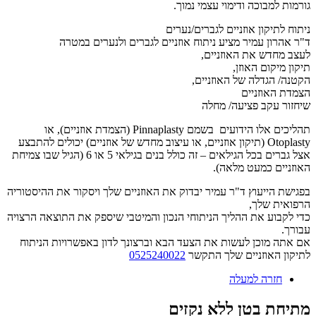
גורמות למבוכה ודימוי עצמי נמוך.
ניתוח לתיקון אוזניים לגברים/נערים
ד"ר אהרון עמיר מציע ניתוח אוזניים לגברים ולנערים במטרה
לעצב מחדש את האוזניים,
תיקון מיקום האוזן,
הקטנה/ הגדלה של האוזניים,
הצמדת האוזניים
שיחזור עקב פציעה/ מחלה
תהליכים אלו הידועים בשמם Pinnaplasty (הצמדת אוזניים), או
Otoplasty (תיקון אוזניים, או עיצוב מחדש של אוזניים) יכולים להתבצע
אצל גברים בכל הגילאים – זה כולל בנים בגילאי 5 או 6 (הגיל שבו צמיחת
האוזניים כמעט מלאה).
בפגישת הייעוץ ד"ר עמיר יבדוק את האוזניים שלך ויסקור את ההיסטוריה
הרפואית שלך,
כדי לקבוע את ההליך הניתוחי הנכון והמיטבי שיספק את התוצאה הרצויה
עבורך.
אם אתה מוכן לעשות את הצעד הבא וברצונך לדון באפשרויות הניתוח
לתיקון האוזניים שלך התקשר
0525240022
חזרה למעלה
מתיחת בטן ללא נקזים