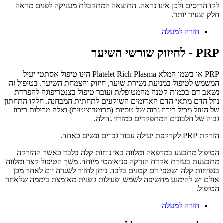
לקו הריסים ולכן אינו נראה. התוצאה המתקבלת מעניקה לפנים מראה
חלק וצעיר יותר.
חזרה למעלה
PRP - לחיזוק שורשי השיער
PRP או בשמו המלא Platelet Rich Plasma הינו טיפול אסתטי יעיל
המשמש לטיפול במניעת נשירת שיער, חיזוק והצמחת השיער. בטיפול זה
נשאב דם בכמות קטנה מהמטופל/ת ועובר טיפול בצנטריפוגה להפרדת
נוזל הדם מתאי הדם האדומים השוקעים לתחתית המבחנה. חלקו התחתון
של הנוזל מכיל ריכוז גבוה של טסיות (תרומבוציטים) ואלה מכילות ריכוז
גבוה של חלבונים המתפקדים כמזרזי גדילה.
הזרקת PRP לקרקפת יעילה עבור גברים ונשים כאחד.
הטיפול מתבצע במרפאה ומלווה באי נוחות קלה בלבד כאשר ההזרקה
מתבצעת בעזרת אקדח הזרקה פניאומטי מיוחד. משך הטיפול קצר ומלווה
בנפיחות קלה ושטפי דם קטנים בלבד. ניתן לחזור לשגרה יום לאחר מכן
אולם יש להימנע מחשיפה לשמש ופעילות גופנית מאומצת ביממה שלאחר
הטיפול.
חזרה למעלה