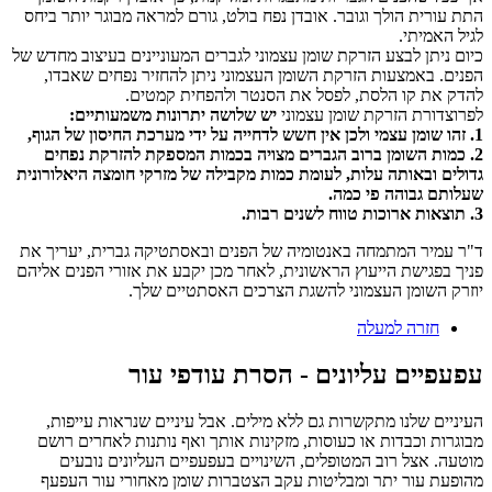
התת עורית הולך וגובר. אובדן נפח בולט, גורם למראה מבוגר יותר ביחס
לגיל האמיתי.
כיום ניתן לבצע הזרקת שומן עצמוני לגברים המעוניינים בעיצוב מחדש של
הפנים. באמצעות הזרקת השומן העצמוני ניתן להחזיר נפחים שאבדו,
להדק את קו הלסת, לפסל את הסנטר ולהפחית קמטים.
לפרוצדורת הזרקת שומן עצמוני
יש שלושה יתרונות משמעותיים:
1. זהו שומן עצמי ולכן אין חשש לדחייה על ידי מערכת החיסון של הגוף,
2. כמות השומן ברוב הגברים מצויה בכמות המספקת להזרקת נפחים
גדולים ובאותה עלות, לעומת כמות מקבילה של מזרקי חומצה היאלורונית
שעלותם גבוהה פי כמה.
3. תוצאות ארוכות טווח לשנים רבות.
ד"ר עמיר המתמחה באנטומיה של הפנים ובאסתטיקה גברית, יעריך את
פניך בפגישת הייעוץ הראשונית, לאחר מכן יקבע את אזורי הפנים אליהם
יוזרק השומן העצמוני להשגת הצרכים האסתטיים שלך.
חזרה למעלה
עפעפיים עליונים - הסרת עודפי עור
העיניים שלנו מתקשרות גם ללא מילים. אבל עיניים שנראות עייפות,
מבוגרות וכבדות או כעוסות, מזקינות אותך ואף נותנות לאחרים רושם
מוטעה. אצל רוב המטופלים, השינויים בעפעפיים העליונים נובעים
מהופעת עור יתר ומבליטות עקב הצטברות שומן מאחורי עור העפעף