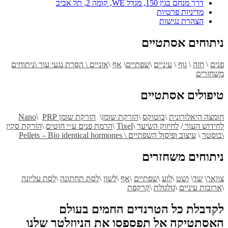
דרך מנחם בגין 150, מגדל WE, קומה 2, תל אביב
מדיניות פרטיות
הצהרת נגישות
ניתוחים אסתטיים
פנים
\
חזה
\
גוף
\
עיניים
\
שפתיים
\
אף
\
אזניים \ הסרת נגעי עור \
ניתוחים
משחזרים
טיפולים אסתטיים
חומצה היאלורונית
\
בוטוקס
\
הזרקת שומן
\
הזרקת שומן Nano
PRP
\
לחידוש העור
/
לחיזוק השיער
\
Tixel
\
הרמת פנים ע״י חוטים
\
הזרקת סקין
\בוסטר
\
עיצוב ופיסול השפתיים \
Pellets – Bio identical hormones
ניתוחים משחזרים
צוואר
\
שד
\
ושט
\
לוע
\
שפתיים
\
אף
\
לשון
\
לסת תחתונה
\
לסת עליונה
\
ארובות עיניים
\
גולגולת
\
קרקפת
לקדבלת כל הטרנדים החמים בעולם
האסתטיקה אל תפספסו את הניוזלטר שלנו