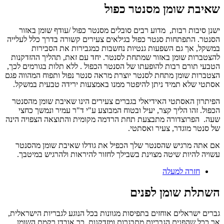
שאיבת שומן מסנטר כפול
ישנן סיבות רבות, מדוע רבים סובלים מסנטר כפול /עודף שומן באזור
הסנטר. התפתחות סנטר כפול בגילאים צעירים קשורה בדרך כלל לעלייה
במשקל, אך גם השפעות גנטיות נחשבות כמגבירות את הסבירות
להצטברות שומן באזור שמתחת לסנטר. יחד עם זאת, תהליך ההזדקנות
הטבעי תורם רבות להופעתו של הסנטר הכפול . ללא תלות בגורמים לכך,
הצטברות שומן מתחת לסנטר יוצרת מראה סנטר נפול ותפוח המהווה פגם
אסתטי שלא תמיד ניתן להיפטר ממנו באמצעות ירידה טבעית במשקל.
הפיתרון האסתטי האידיאלי בגברים צעירים הינו שאיבת שומן מהסנטר
הכפול. זהו הליך קצר, יעיל ובטוח המבוצע ע"י ד"ר עמיר ונמשך כחצי
שעה. הפרוצדורה מתבצעת תחת הרדמה מקומית והתוצאה הצפויה הינה
של סנטר מוגדר, צעיר ואסתטי.
אם אתה מרגיש שהסנטר שלך הכפיל את גודלו שאיבת שומן מהסנטר
עשויה להיות שיטה מצוינת בשבילך לחזור להיראות ולהרגיש במיטבך.
חזרה למעלה
השתלת שומן לפנים
גברים ישראלים אוחזים בתפיסות מגוונות בכל הנוגע לגבריות הישראלית,
אך ככל שהפנים הגבריות מתבגרות ומזדקנות, כך אובדן רקמת השומן