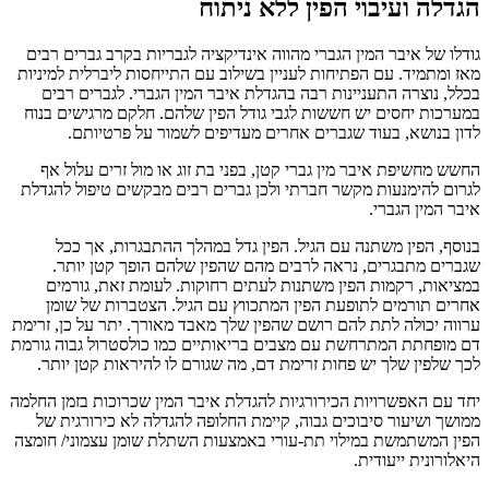
הגדלה ועיבוי הפין ללא ניתוח
גודלו של איבר המין הגברי מהווה אינדיקציה לגבריות בקרב גברים רבים
מאז ומתמיד. עם הפתיחות לעניין בשילוב עם התייחסות ליברלית למיניות
בכלל, נוצרה התעניינות רבה בהגדלת איבר המין הגברי. לגברים רבים
במערכות יחסים יש חששות לגבי גודל הפין שלהם. חלקם מרגישים בנוח
לדון בנושא, בעוד שגברים אחרים מעדיפים לשמור על פרטיותם.
החשש מחשיפת איבר מין גברי קטן, בפני בת זוג או מול זרים עלול אף
לגרום להימנעות מקשר חברתי ולכן גברים רבים מבקשים טיפול להגדלת
איבר המין הגברי.
בנוסף, הפין משתנה עם הגיל. הפין גדל במהלך ההתבגרות, אך ככל
שגברים מתבגרים, נראה לרבים מהם שהפין שלהם הופך קטן יותר.
במציאות, רקמות הפין משתנות לעתים רחוקות. לעומת זאת, גורמים
אחרים תורמים לתופעת הפין המתכווץ עם הגיל. הצטברות של שומן
ערווה יכולה לתת להם רושם שהפין שלך מאבד מאורך. יתר על כן, זרימת
דם מופחתת המתרחשת עם מצבים בריאותיים כמו כולסטרול גבוה גורמת
לכך שלפין שלך יש פחות זרימת דם, מה שגורם לו להיראות קטן יותר.
יחד עם האפשרויות הכירורגיות להגדלת איבר המין שכרוכות בזמן החלמה
ממושך ושיעור סיבוכים גבוה, קיימת החלופה להגדלה לא כירורגית של
הפין המשתמשת במילוי תת-עורי באמצעות השתלת שומן עצמוני/ חומצה
היאלורונית ייעודית.