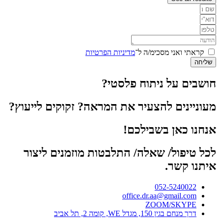
קראתי ואני מסכימ/ה ל־
מדיניות הפרטיות
שליחה
חושבים על ניתוח פלסטי?
מעוניינים להצעיר את המראה? זקוקים לייעוץ?
אנחנו כאן בשבילכם!
לכל טיפול/ שאלה/ התלבטות מוזמנים ליצור
איתנו קשר.
052-5240022
office.dr.aa@gmail.com
ZOOM/SKYPE
דרך מנחם בגין 150, מגדל WE, קומה 2, תל אביב