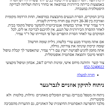
לרמת העור. הסרת נגעים גדולים/מורכבים יותר עשויה לדרוש הסרה
באמצעות כריתה כירורגית במרפאה או בחדר ניתוח ושליחה לבדיקה
היסטולוגית במעבדה.
ברוב המקרים, הסרת הנגעים מתבצעת במרפאה, תחת הרדמה מקומית
ואורכת בין 20-30 דקות עם חזרה מיידית לשגרה.
ד״ר עמיר יצייד אותך במשחה אנטיביוטית להמשך טיפול מקומי בבית.
לאחר ההסרה הכירורגית של הנגע, אין להיכנס לבריכה או לים, לכל
המוקדם עד לאחר הסרת התפרים ועל פי הנחייתו של ד"ר עמיר.
אם אתה מוטרד מנגע עורי כלשהו, גילית שומה חדשה?
שומה קיימת שינתה את צורתה, גודלה,
אתה מוזמן להגיע לפגישת ייעוץ עם ד"ר עמיר, שתאפשר לך קבלת טיפול
רפואי מיטבי ותוצאה אסתטית אופטימלית.
צור קשר ותיהנה מיחס אישי, זמינות תורים 24/7, אבחון וטיפול מקצועי
052-5240022
חזרה למעלה
ניתוח לתיקון אוזניים לגבר/נער
ניתוח זה מטפל בגברים/ נערים הסובלים מאוזניים גדולות, בולטות ולא
סימטריות.
מלבד ההפרעה האסתטית החיצונית של האוזניים, גם ההערות מהסביבה