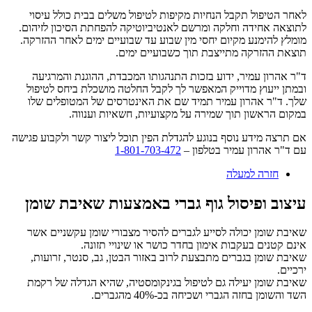
לאחר הטיפול תקבל הנחיות מקיפות לטיפול משלים בבית כולל עיסוי
לתוצאה אחידה וחלקה ומרשם לאנטיביוטיקה להפחתת הסיכון לזיהום.
מומלץ להימנע מקיום יחסי מין שבוע עד שבועיים ימים לאחר ההזרקה.
תוצאת ההזרקה מתייצבת תוך כשבועיים ימים.
ד"ר אהרון עמיר, ידוע בזכות התנהגותו המכבדת, ההוגנת והמרגיעה
ובמתן ייעוץ מדוייק המאפשר לך לקבל החלטה מושכלת ביחס לטיפול
שלך. ד"ר אהרון עמיר תמיד שם את האינטרסים של המטופלים שלו
במקום הראשון תוך שמירה על מקצועיות, חשאיות וענווה.
אם תרצה מידע נוסף בנוגע להגדלת הפין תוכל ליצור קשר ולקבוע פגישה
עם ד"ר אהרון עמיר בטלפון –
1-801-703-472
חזרה למעלה
עיצוב ופיסול גוף גברי באמצעות שאיבת שומן
שאיבת שומן יכולה לסייע לגברים להסיר מצבורי שומן עקשניים אשר
אינם קטנים בעקבות אימון בחדר כושר או שינויי תזונה.
שאיבת שומן בגברים מתבצעת לרוב באזור הבטן, גב, סנטר, זרועות,
ירכיים.
שאיבת שומן יעילה גם לטיפול בגינקומסטיה, שהיא הגדלה של רקמת
השד והשומן בחזה הגברי ושכיחה בכ-40% מהגברים.