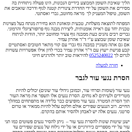
הליך שאיבת השומן המבוצע בידיים הנכונות, הינו פעולה ניתוחית בה
מסירים את השומן על ידי החדרת צינורית קטנה לגוף ודרכה שואבים את
השומן, טיפול המעניק לך מראה מחוטב, גברי ואסתטי.
המפתח לתוצאה מוצלחת, טבעית ומאוזנת הוא בחירת מנתח בעל מצוינות
טכנית יחד עם ראייה אומנותית, ליצירת מבנה גוף פרופורציונלי והרמוני.
גברים רבים נהנים כעת ממבנה גוף צעיר ומחוטב יותר, הודות לניתוח
שאיבת שומן שבוצע ע"י ד"ר אהרון עמיר.
אם גם אתה מעוניין במבנה גוף גברי עם קווי מתאר חטובים ואסתטיים
קבע פגישת ייעוץ עם ד"ר אהרון עמיר בכדי לדון אילו אפשרויות עשויות
לגרום לך
0525240022
להיראות טוב יותר ולהרגיש חיוני
חזרה למעלה
הסרת נגעי עור לגבר
נגעי עור (שומות וסרחי עור, וכמובן גידולי עור שונים) יכולים להיות
מטרידים ולעיתים לא נוחים. הסרת נגעים אלו תשפר את מראה העור
תוך הסרת המטרד. נגעי עור מופיעים כבר בלידה או מתפתחים במהלך
החיים. רוב הנגעים שפירים אולם חלקם עלול להיות ממאיר או טרום
סרטני. נגעים אלה יש לאבחן ולהסיר אותם בהקדם.
ישנן שיטות שונות להסרת נגעי עור – ניתן להסיר נגעים פשוטים כמו תגי
עור על ידי מספריים כירורגיים או על ידי גילוח של נגעים שפירים עד