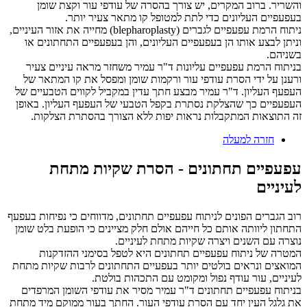
והשריר. ברוב המקרים, יש צורך בהסרה של עודפי עור וקצת שומן
בעפעפיים העליונים כדי לתת למטופל קו מתאר צעיר יותר.
ניתוח הרמת עפעפיים לגברים (blepharoplasty) מחייה את אזור העיניים,
וניתן לבצע אותו הן בעפעפיים העליונים, והן בעפעפיים התחתונים או
בשניהם.
בניתוח הרמת עפעפיים עליונות ד"ר עמיר משחזר מראה עיניים צעיר
ורענן על ידי הסרת עודפי עור ורקמות שומן ומפסל את קו המתאר של
העפעף העליון. ד"ר עמיר מבצע חתך עדין במקביל לקווים הטבעיים של
העפעפיים כך שהצלקת נסתרת בקפל הטבעי של העפעף העליון. באופן
זה התוצאות המתקבלות נראות יפות ללא הצורך בהסתרת הצלקות.
חזרה למעלה
עפעפיים תחתונים - הסרת שקיות מתחת
לעיניים
רוב הגברים הפונים לניתוח עפעפיים תחתונים, מדווחים כי נפיחות בעפעף
התחתון ליוותה אותם כל חייהם אולם חלק מציינים כי הופעת בלט שומן
נוצרה עם השנים ויצרה שקיות מתחת לעיניים.
המטרה של ניתוח עפעפיים תחתונים היא לטפל בסימני ההזדקנות
המואצים ונראים בולטים יותר בעפעיים התחתונים לרבות שקיות מתחת
לעיניים, עור עודף נפול ומקומט עם התכהות בולטת.
בניתוח עפעפיים תחתונים ד"ר עמיר מסיר את עודפי השומן המרפדים
את גלגל העין יחד עם הסרת עודפי העור. החתך בעור ממוקם מיד מתחת