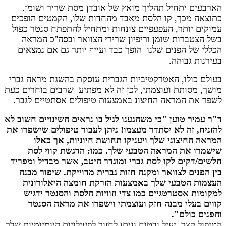
הארבעים יתחיל תהליך מואץ של אובדן מסת שריר ושומן.
כתוצאה מכך, קו הלסת מאבד מהחדות שלו, הקמטים הופכים
עמוקים יותר, העפעפיים צונחות ומתחיל להתפתח סנטר כפול
בשל הצטברות שומן וריפיון שרירי הצוואר ובסה"כ המראה
הכללי של הפנים שלנו הופך כבד ועייף יותר גם אם נמצאים
בעירנות גבוהה.
בעולם כולו, האטרקטיביות הגברית עוסקת בהשגת מראה גברי
מושך, מסותת ועוצמתי, לכן זה לא מפתיע שרבים בוחרים כעת
לשפר את המראה החיצונ באמצעות טיפולים אסתטיים לגבר.
ד"ר עמיר טוען "כי משהגענו לגיל בו נראים השינויים חשוב לא
להזניח, זה לא יסתדר מעצמו! ניתן לעבור טיפולים שישפרו את
המראה החיצוני שלך ויעניקו תחושת חיוניות, אך כאלו
שישמרו את המראה הטבעי שלך. כמו: הדגשת קווי לסת
חלשים/דקים לקו לסת גברי ומוגדר היטב, אשר מבדיל ומפריד
בין הפנים לצוואר ומקנה חזות גברית מדוייקת. שיפור מבנה
העצמות הטבעי שלך באמצעות הזרקת חומצה היאלורונית
למקומות אסטרטגיים כמו צדי וזוויות הלסת והסנטר ידגיש
קווים בעלי מבנה חזק ועוצמתי וישפרו את מראה הסנטר
והפנים כולם".
הטיפול קצר, יעיל ובטוח וניתן לחזור לפעילויות היומיומיות שלך