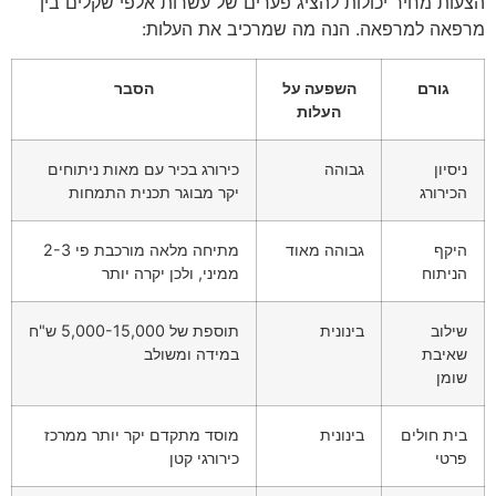
הצעות מחיר יכולות להציג פערים של עשרות אלפי שקלים בין
מרפאה למרפאה. הנה מה שמרכיב את העלות:
גורם
השפעה על
הסבר
העלות
ניסיון
גבוהה
כירורג בכיר עם מאות ניתוחים
הכירורג
יקר מבוגר תכנית התמחות
היקף
גבוהה מאוד
מתיחה מלאה מורכבת פי 2-3
הניתוח
ממיני, ולכן יקרה יותר
שילוב
בינונית
תוספת של 5,000-15,000 ש"ח
שאיבת
במידה ומשולב
שומן
בית חולים
בינונית
מוסד מתקדם יקר יותר ממרכז
פרטי
כירורגי קטן