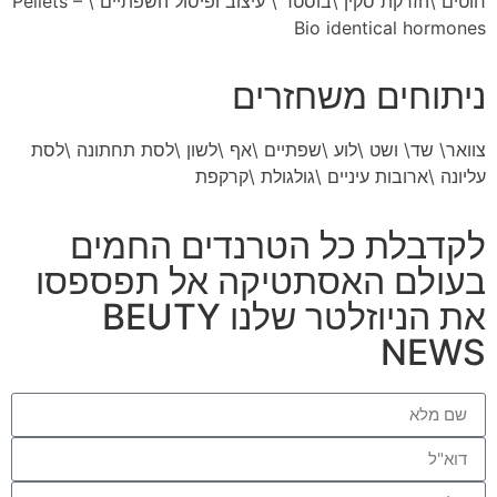
חוטים
\
הזרקת סקין \בוסטר
\
עיצוב ופיסול השפתיים \
Pellets –
Bio identical hormones
ניתוחים משחזרים
צוואר
\
שד
\
ושט
\
לוע
\
שפתיים
\
אף
\
לשון
\
לסת תחתונה
\
לסת
עליונה
\
ארובות עיניים
\
גולגולת
\
קרקפת
לקדבלת כל הטרנדים החמים
בעולם האסתטיקה אל תפספסו
את הניוזלטר שלנו BEUTY
NEWS