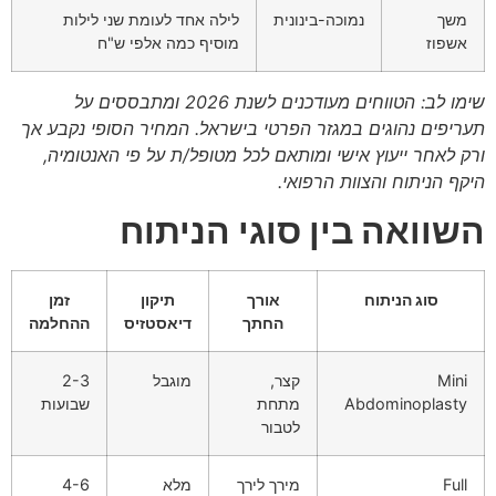
משך
נמוכה-בינונית
לילה אחד לעומת שני לילות
אשפוז
מוסיף כמה אלפי ש"ח
שימו לב: הטווחים מעודכנים לשנת 2026 ומתבססים על
תעריפים נהוגים במגזר הפרטי בישראל. המחיר הסופי נקבע אך
ורק לאחר ייעוץ אישי ומותאם לכל מטופל/ת על פי האנטומיה,
היקף הניתוח והצוות הרפואי.
השוואה בין סוגי הניתוח
סוג הניתוח
אורך
תיקון
זמן
החתך
דיאסטזיס
ההחלמה
Mini
קצר,
מוגבל
2-3
Abdominoplasty
מתחת
שבועות
לטבור
Full
מירך לירך
מלא
4-6