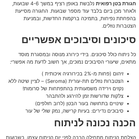
חגורת בטן רפואית
נלבשת באופן רציף במשך 4-6 שבועות,
ולאחר מכן ביום בלבד עוד מספר שבועות. החגורה מסייעת
בהפחתת נפיחות, בתמיכה ברקמות החדשות, ובמניעת
הצטברות נוזלים.
סיכונים וסיבוכים אפשריים
כל ניתוח כולל סיכונים. בידי כירורג מנוסה ובמסגרת מוסד
מתאים, שיעורי הסיבוכים נמוכים, אך חשוב לדעת מה אפשרי:
זיהום (פחות מ-2% בכירורגיה איכותית )
הצטברות נוזלים תת-עורית (Seroma) – לציין שיטה ללא
נקזים וירידה משמעותית בהתפתחות של סרומות!
צלקות שדורשות זמן להירגע ולהתבהר
שינויים בתחושה בעור הבטן (לרוב חולפים)
סיבוכים נדירים: בעיות קרישה, נמק שולי של עור
הכנה נכונה לניתוח
הצלחת הניתוח מתחילה הרבה לפני יום הניתוח עצמו. בשבועות