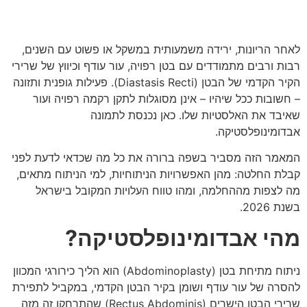
לאחר הריונות, ירידה משמעותית במשקל או פשוט עם השנים,
רבות ורבים מתמודדים עם בטן רפויה, עור עודף וכיווץ של שרירי
הקיר הקדמי של הבטן (Diastasis Recti). פעילות גופנית ותזונה
– חשובות ככל שיהיו – אינן מסוגלות לתקן רקמה רפויה ועור
שאיבד את האלסטיות שלו. כאן נכנסת לתמונה
אבדומינופלסטיקה.
המאמר הזה מסביר בשפה ברורה את כל מה שכדאי לדעת לפני
קבלת החלטה: מהן האפשרויות הניתוחיות, למי הניתוח מתאים,
מה לצפות מההחלמה, ומהו טווח העלויות המקובל בישראל
בשנת 2026.
מהי אבדומינופלסטיקה?
ניתוח מתיחת בטן (Abdominoplasty) הוא הליך כירורגי המכוון
להסרה של עור עודף ושומן בקיר הבטן הקדמי, במקביל לתפירת
שרירי הבטן הישרים (Rectus Abdominis) שהתרחקו זה מזה