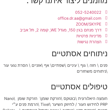
מוזמנים ליצור איתנו קשר.
052-5240022
office.dr.aa@gmail.com
ZOOM/SKYPE
דרך מנחם בגין 150, מגדל WE, קומה 2, תל אביב
מדיניות פרטיות
הצהרת נגישות
ניתוחים אסתטיים
פנים
\
חזה
\
גוף
\
עיניים
\
שפתיים
\
אף
\
אזניים \ הסרת נגעי עור
\
ניתוחים משחזרים
טיפולים אסתטיים
חומצה היאלורונית
\
בוטוקס
\
הזרקת שומן
\
הזרקת שומן Nano
\
PRP לחידוש העור
/
לחיזוק השיער
\
Tixel
\
הרמת פנים ע״י