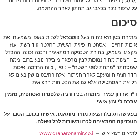
(Core) ומפחית עומס על עמוד השדרה. מטופלות רבות מדווחות
על שיפור ניכר בכאבי גב תחתון לאחר ההחלמה.
סיכום
מתיחת בטן היא ניתוח בעל פוטנציאל לשנות באופן משמעותי את
איכות החיים – אסתטית, פיזית ורגשית. החלטה זו דורשת ייעוץ
מקצועי מעמיק, בחירת הטכניקה המתאימה והכנה נכונה. ההבדל
בין הצעות מחיר נמוכות לבין מרפאה מובילה נובע ברובו ממה
שמסתתר "מתחת לפני השטח" – ניסיון, צוות הרדמה, איכות
חדר הניתוח ומעקב לאחר הניתוח. אלה ההיבטים שקובעים לא
רק את האסתטיקה אלא גם את הבטיחות הרפואית.
ד"ר אהרון עמיר, מומחה בכירורגיה פלסטית ואסתטית, מזמין
אתכם לייעוץ אישי.
בפגישה תקבלו הצעת מחיר מותאמת אישית בכתב, הסבר על
הטכניקה המתאימה לכם ותשובות לכל שאלה.
לתיאום ייעוץ אישי –
www.draharonamir.co.il