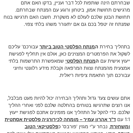
שבחרתם הינה שותפות לכל דבר ועניין, בדקו האם אתם
מרגישים תחושת אמון, ביטחון ורוגע עם המנתח שבחרתם.
תחושת הבטן שלכם לעולם לא משקרת. חשבו האם תרגישו בנוח
שמנתח זה יטפל בכם גם אם יתעורר משהו בלתי צפוי.
בתהליך בחירת
ה
מנתח הפלסטי הטוב ביותר
עבורכם' עליכם
לשקול את הפרמטרים המצוינים כאן, אולם אין תחליף לפגישת
ייעוץ אישית עם
ה
מנתח הפלסטי
שמאפשרת התרשמות בלתי
אמצעית מהמנתח וצוות המרפאה וקבלת מידע רלוונטי וחיוני
עבורכם תוך התאמת ציפיות ריאלית.
אתם עושים צעד גדול ותהליך הבחירה יכול להיות מעט מבלבל,
אנו רוצים שתרגישו בטוחים בהחלטה שלכם לפני ואחרי ההליך
שלכם. כדי להקל על התהליך אנו מזמינים אתכם לפגישת ייעוץ
1:1 עם
ד"ר אהרון עמיר – מומחה לכירורגיה פלסטית אסתטית
ומשחזרת
, נבחר ע"י מגזין 'פורבס' כ
פלסטיקאי הטוב