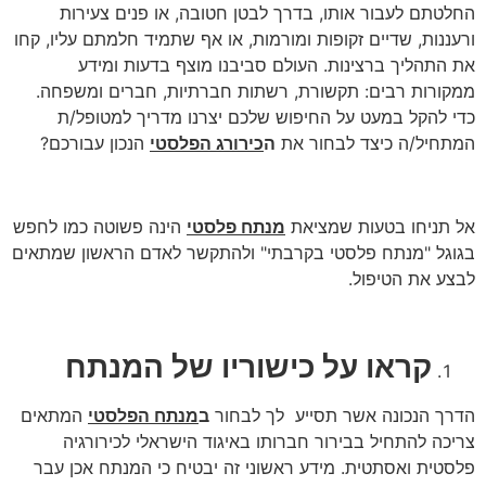
החלטתם לעבור אותו, בדרך לבטן חטובה, או פנים צעירות
ורעננות, שדיים זקופות ומורמות, או אף שתמיד חלמתם עליו, קחו
את התהליך ברצינות. העולם סביבנו מוצף בדעות ומידע
ממקורות רבים: תקשורת, רשתות חברתיות, חברים ומשפחה.
כדי להקל במעט על החיפוש שלכם יצרנו מדריך למטופל/ת
המתחיל/ה כיצד לבחור את
ה
כירורג הפלסטי
הנכון עבורכם?
אל תניחו בטעות שמציאת
מנתח פלסטי
הינה פשוטה כמו לחפש
בגוגל "מנתח פלסטי בקרבתי" ולהתקשר לאדם הראשון שמתאים
לבצע את הטיפול.
קראו על כישוריו של המנתח
הדרך הנכונה אשר תסייע לך לבחור
ב
מנתח הפלסטי
המתאים
צריכה להתחיל בבירור חברותו באיגוד הישראלי לכירורגיה
פלסטית ואסתטית. מידע ראשוני זה יבטיח כי המנתח אכן עבר