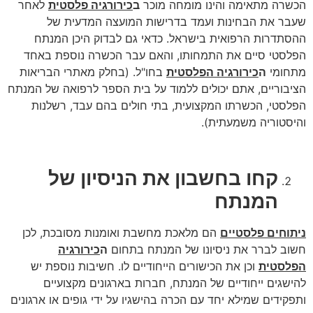
הכשרה מתאימה והינו מומחה מוכר
ב
כירורגיה פלסטית
לאחר
שעבר את הבחינות ועמד בדרישות המועצה המדעית של
ההסתדרות הרפואית בישראל. כדאי גם לבדוק היכן המנתח
הפלסטי סיים את התמחותו, והאם עבר הכשרה נוספת באחד
מתחומי
ה
כירורגיה הפלסטית
בחו"ל. (בחלק מאתרי הבריאות
הציבוריים, אתם יכולים ללמוד על בית הספר לרפואה של המנתח
הפלסטי, הכשרתו המקצועית, בתי חולים בהם עבד, רשלנות
והיסטוריה משמעתית).
קחו בחשבון את הניסיון של
המנתח
ניתוחים פלסטיים
הם מלאכת מחשבת ואומנות מסובכת, לכן
חשוב לברר את ניסיונו של המנתח בתחום
ה
כירורגיה
הפלסטית
וכן את הכישורים הייחודיים לו. חשיבות נוספת יש
להישגים ייחודיים של המנתח, חברות בארגונים מקצועיים
ותפקידים שמילא יחד עם הכרה בהישגיו על ידי גופים או ארגונים