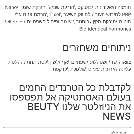
חומצה היאלורונית
\
בוטוקס
\
הזרקת שומן
\
הזרקת שומן Nano
\
PRP לחידוש העור
/
לחיזוק השיער
\
Tixel
\
הרמת פנים ע״י
חוטים
\
הזרקת סקין \בוסטר
\
עיצוב ופיסול השפתיים \
Pellets –
Bio identical hormones
ניתוחים משחזרים
צוואר
\
שד
\
ושט
\
לוע
\
שפתיים
\
אף
\
לשון
\
לסת תחתונה
\
לסת
עליונה
\
ארובות עיניים
\
גולגולת
\
קרקפת
לקדבלת כל הטרנדים החמים
בעולם האסתטיקה אל תפספסו
את הניוזלטר שלנו BEUTY
NEWS