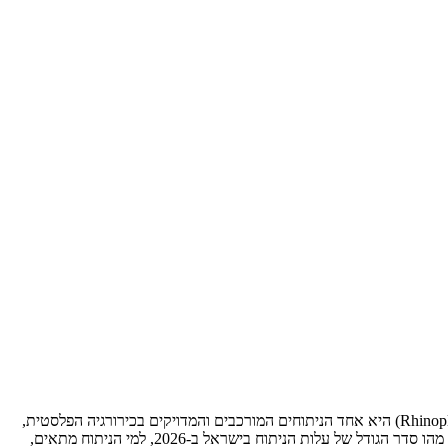
האף הוא האיבר המרכזי בפנים, ושינוי של מראה האף – גם הקטן ביותר – יכול להשפיע באופן משמעותי על פרופורציות הפנים כולן. רינופלסטיקה (Rhinoplasty) היא אחד הניתוחים המורכבים והמדויקים בכירורגיה הפלסטית,
ולכן בחירת המנתח והגישה הניתוחית הנכונה היא קריטית להצלחת התוצאה. במאמר זה אסביר אילו סוגים של רינופלסטיקה קיימים, מה ההבדל ביניהם, מהו סדר הגודל של עלות הניתוח בישראל ב-2026, למי הניתוח מתאים,