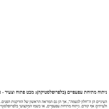
ניתוח מתיחת עפעפיים (בלפרופלסטיקה): מבט פתוח וצעיר - ע