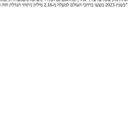
"בשנת 2023 בוצעו ברחבי העולם למעלה מ-2.16 מיליון ניתוחי הגדלת חזה ו-647,000 ניתוחי הקטנת חזה – מה שהופך את הקטגוריה הזו לפעילה ביותר בכירורגיה הפלסטית האסתטית ." נתונים מתוך הדוח השנתי...