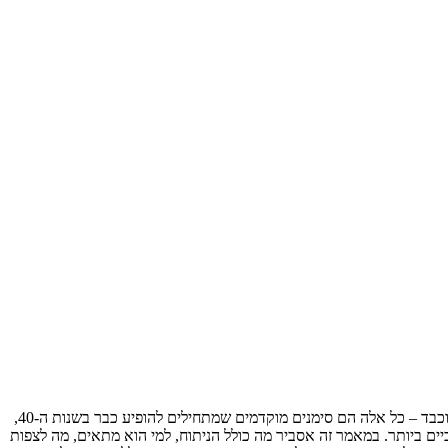
העיניים הן ה"חלון לנשמה", אך הן גם המראה הראשון של הזדקנות הפנים. עור עודף בעפעף העליון, עור עודף ושקיות שומן בעפעף התחתון, מבט עייף וכבד – כל אלה הם סימנים מוקדמים שמתחילים להופיע כבר בשנות ה-40,
 הוא אחד הניתוחים האסתטיים הפופולריים והאפקטיביים ביותר. במאמר זה אסביר מה כולל הניתוח, למי הוא מתאים, מה לצפות