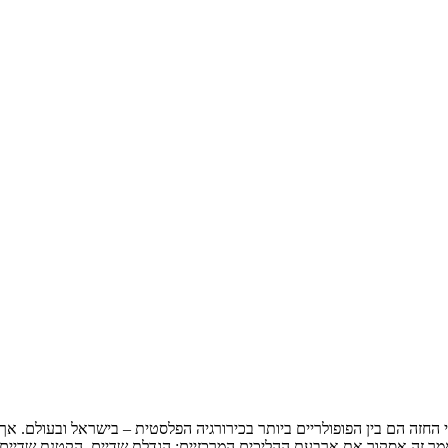
החזה הם בין הפופולריים ביותר בכירורגיה הפלסטית – בישראל ובעולם. אך 
 זה אסקור את ארבעת ההליכים המרכזיים: הגדלת שדיים, הקטנת שדיים, 