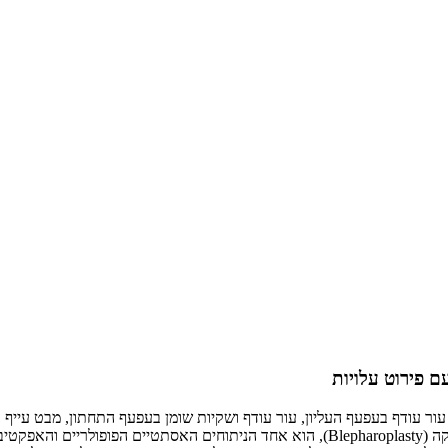
ם פירוט עלויות
ולעיתים אף קודם. ניתוח מתיחת עפעפיים, או בשמו המקצועי בלפרופלסטיקה (Blepharoplasty),