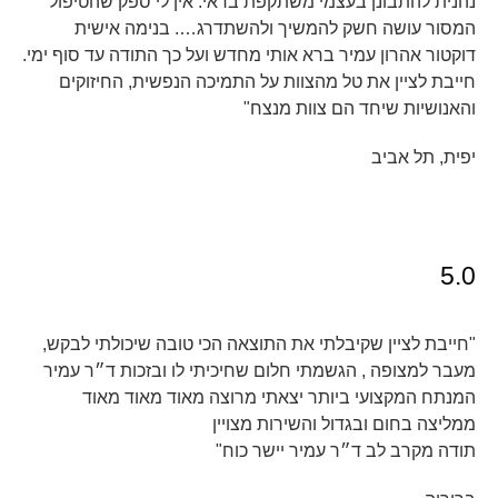
נהנית להתבונן בעצמי משתקפת בראי. אין לי ספק שהטיפול
המסור עושה חשק להמשיך ולהשתדרג…. בנימה אישית
דוקטור אהרון עמיר ברא אותי מחדש ועל כך התודה עד סוף ימי.
חייבת לציין את טל מהצוות על התמיכה הנפשית, החיזוקים
והאנושיות שיחד הם צוות מנצח"
יפית, תל אביב
5.0
"חייבת לציין שקיבלתי את התוצאה הכי טובה שיכולתי לבקש,
מעבר למצופה , הגשמתי חלום שחיכיתי לו ובזכות ד״ר עמיר
המנתח המקצועי ביותר יצאתי מרוצה מאוד מאוד מאוד
ממליצה בחום ובגדול והשירות מצויין
תודה מקרב לב ד״ר עמיר יישר כוח"