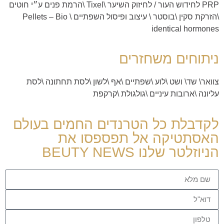
PRP לחידוש העור
/
לחיזוק השיער
\
Tixel
\
הרמת פנים ע״י חוטים
\
הזרקת סקין \בוסטר
\
עיצוב ופיסול השפתיים \
Pellets – Bio
identical hormones
ניתוחים משחזרים
צוואר
\
שד
\
ושט
\
לוע
\
שפתיים
\
אף
\
לשון
\
לסת תחתונה
\
לסת
עליונה
\
ארובות עיניים
\
גולגולת
\
קרקפת
לקדבלת כל הטרנדים החמים בעולם
האסתטיקה אל תפספסו את
הניוזלטר שלנו BEUTY NEWS