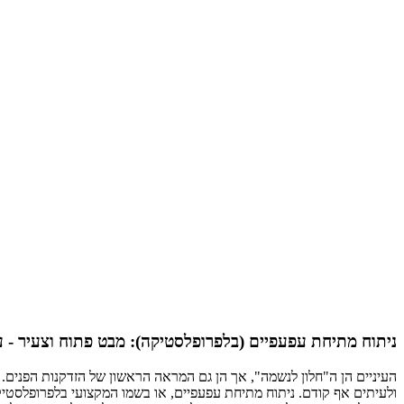
ניתוח מתיחת עפעפיים (בלפרופלסטיקה): מבט פתוח וצעיר - ע