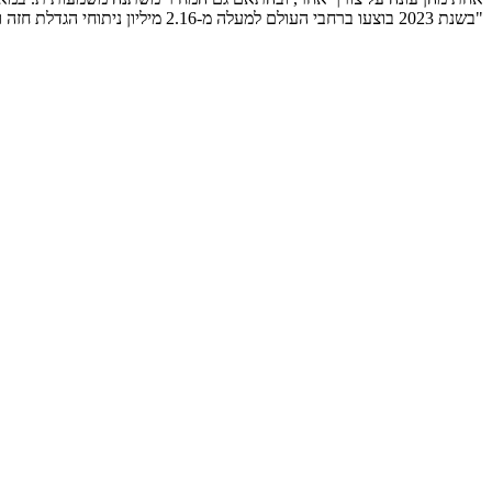
"בשנת 2023 בוצעו ברחבי העולם למעלה מ-2.16 מיליון ניתוחי הגדלת חזה ו-647,000 ניתוחי הקטנת חזה – מה שהופך את הקטגוריה הזו לפעילה ביותר בכירורגיה הפלסטית האסתטית ." נתונים מתוך הדוח השנתי...