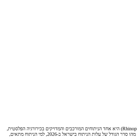
האף הוא האיבר המרכזי בפנים, ושינוי של מראה האף – גם הקטן ביותר – יכול להשפיע באופן משמעותי על פרופורציות הפנים כולן. רינופלסטיקה (Rhinoplasty) היא אחד הניתוחים המורכבים והמדויקים בכירורגיה הפלסטית,
ולכן בחירת המנתח והגישה הניתוחית הנכונה היא קריטית להצלחת התוצאה. במאמר זה אסביר אילו סוגים של רינופלסטיקה קיימים, מה ההבדל ביניהם, מהו סדר הגודל של עלות הניתוח בישראל ב-2026, למי הניתוח מתאים,