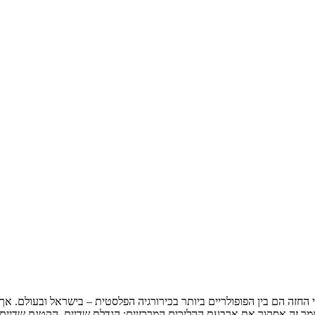
החזה הם בין הפופולריים ביותר בכירורגיה הפלסטית – בישראל ובעולם. אך 
 זה אסקור את ארבעת ההליכים המרכזיים: הגדלת שדיים, הקטנת שדיים, 