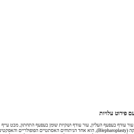
ם פירוט עלויות
ולעיתים אף קודם. ניתוח מתיחת עפעפיים, או בשמו המקצועי בלפרופלסטיקה (Blepharoplasty),