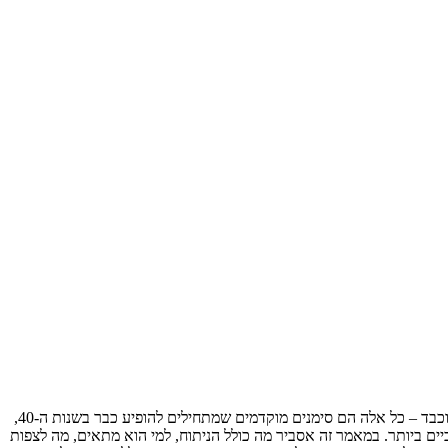
העיניים הן ה"חלון לנשמה", אך הן גם המראה הראשון של הזדקנות הפנים. עור עודף בעפעף העליון, עור עודף ושקיות שומן בעפעף התחתון, מבט עייף וכבד – כל אלה הם סימנים מוקדמים שמתחילים להופיע כבר בשנות ה-40,
 הוא אחד הניתוחים האסתטיים הפופולריים והאפקטיביים ביותר. במאמר זה אסביר מה כולל הניתוח, למי הוא מתאים, מה לצפות