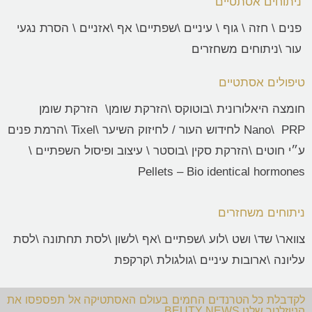
ניתוחים אסתטיים
פנים
\
חזה
\
גוף
\
עיניים
\
שפתיים
\
אף
\
אזניים \ הסרת נגעי
עור \
ניתוחים משחזרים
טיפולים אסתטיים
חומצה היאלורונית
\
בוטוקס
\
הזרקת שומן
\
הזרקת שומן
PRP לחידוש העור
\
Nano
/
לחיזוק השיער
\
Tixel
\
הרמת פנים
ע״י חוטים
\
הזרקת סקין \בוסטר
\
עיצוב ופיסול השפתיים \
Pellets – Bio identical hormones
ניתוחים משחזרים
צוואר
\
שד
\
ושט
\
לוע
\
שפתיים
\
אף
\
לשון
\
לסת תחתונה
\
לסת
עליונה
\
ארובות עיניים
\
גולגולת
\
קרקפת
לקדבלת כל הטרנדים החמים בעולם האסתטיקה אל תפספסו את
הניוזלטר שלנו BEUTY NEWS