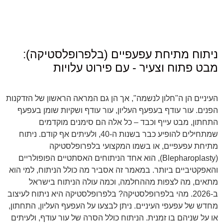
ניתוח מתיחת עפעפיים (בלפרופלסטיקה):
מבט פתוח וצעיר - עם פירוט עלויות
העיניים הן ה"חלון לנשמה", אך הן גם המראה הראשון של הזדקנות
הפנים. עור עודף בעפעף העליון, עור עודף ושקיות שומן בעפעף
התחתון, מבט עייף וכבד – כל אלה הם סימנים מוקדמים
שמתחילים להופיע כבר בשנות ה-40, ולעיתים אף קודם. ניתוח
מתיחת עפעפיים, או בשמו המקצועי בלפרופלסטיקה
(Blepharoplasty), הוא אחד הניתוחים האסתטיים הפופולריים
והאפקטיביים ביותר. במאמר זה אסביר מה כולל הניתוח, למי הוא
מתאים, מה לצפות מההחלמה, וכמה עולה הניתוח בישראל
ב-2026. מהי בלפרופלסטיקה? בלפרופלסטיקה היא ניתוח לעיצוב
מחדש של עפעפי העיניים. ניתן לבצעו על העפעף העליון, התחתון,
או על שניהם בו זמנית. הניתוח כולל הסרה של עור עודף, ולעיתים