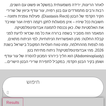
לאחר הריונות, ירידה משמעותית במשקל או פשוט עם השנים,
רבות ורבים מתמודדים עם בטן רפויה, עור עודף וכיווץ של שרירי
הקיר הקדמי של הבטן (Diastasis Recti). פעילות גופנית ותזונה –
חשובות ככל שיהיו – אינן מסוגלות לתקן רקמה רפויה ועור שאיבד
את האלסטיות שלו. כאן נכנסת לתמונה אבדומינופלסטיקה.
המאמר הזה מסביר בשפה ברורה את כל מה שכדאי לדעת לפני
קבלת החלטה: מהן האפשרויות הניתוחיות, למי הניתוח מתאים,
מה לצפות מההחלמה, ומהו טווח העלויות המקובל בישראל בשנת
2026. מהי אבדומינופלסטיקה? ניתוח מתיחת בטן
(Abdominoplasty) הוא הליך כירורגי המכוון להסרה של עור עודף
ושומן בקיר הבטן הקדמי, במקביל לתפירת שרירי הבטן הישרים...
Results