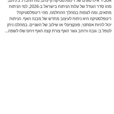
אסביר אילו סוגים של רינופלסטיקה קיימים, מה ההבדל ביניהם,
מהו סדר הגודל של עלות הניתוח בישראל ב-2026, למי הניתוח
מתאים, ומה לצפות במהלך ההחלמה. מהי רינופלסטיקה?
רינופלסטיקה היא ניתוח לעיצוב מחדש של מבנה האף. הניתוח
יכול להיות אסתטי, פונקציונלי או שילוב של השניים. במהלכו ניתן
לטפל ב: גובה ורוחב גשר האף צורת קצה האף ויחס שלו לשפה...