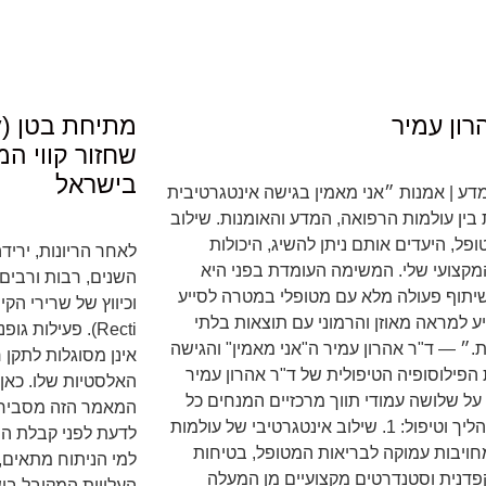
רון עמיר
שחזור קווי ה
בישראל
מדע | אמנות ״אני מאמין בגישה אינטגרטיבית
ין עולמות הרפואה, המדע והאומנות. שילוב
פל, היעדים אותם ניתן להשיג, היכולות
לאחר הריונות, ירי
 המקצועי שלי. המשימה העומדת בפני היא
השנים, רבות ורבים 
יתוף פעולה מלא עם מטופלי במטרה לסייע
ע למראה מאוזן והרמוני עם תוצאות בלתי
Recti). פעילות 
״ — ד"ר אהרון עמיר ה"אני מאמין" והגישה
אינן מסוגלות לתקן 
 הפילוסופיה הטיפולית של ד"ר אהרון עמיר
האלסטיות שלו. כאן
ל שלושה עמודי תווך מרכזיים המנחים כל
המאמר הזה מסביר 
אבחון, תהליך וטיפול: 1. שילוב אינטגרטיבי של עולמות
לדעת לפני קבלת הח
חויבות עמוקה לבריאות המטופל, בטיחות
למי הניתוח מתאים,
פדנית וסטנדרטים מקצועיים מן המעלה