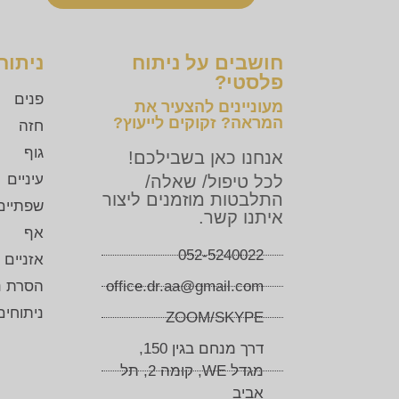
חושבים על ניתוח
ניתוח
פלסטי?
פנים
מעוניינים להצעיר את
המראה? זקוקים לייעוץ?
חזה
גוף
אנחנו כאן בשבילכם!
עיניים
לכל טיפול/ שאלה/
התלבטות מוזמנים ליצור
שפתיים
איתנו קשר.
אף
052-5240022
אזניים
office.dr.aa@gmail.com
הסרת נג
ניתוחי
ZOOM/SKYPE
דרך מנחם בגין 150,
מגדל WE, קומה 2, תל
אביב