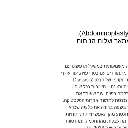
מתיחת בטן (Abdominoplasty):
מתאר ועלות הניתוח
דה משמעותית במשקל או פשוט עם
מתמודדים עם בטן רפויה, עור עודף
וכיווץ של שרירי הקיר הקדמי של הבטן (Diastasis
גופנית ותזונה – חשובות ככל שיהיו –
רקמה רפויה ועור שאיבד את
 נכנסת לתמונה אבדומינופלסטיקה.
בשפה ברורה את כל מה שכדאי
לטה: מהן האפשרויות הניתוחיות,
 מה לצפות מההחלמה, ומהו טווח
העלויות המקובל בישראל בשנת 2026. מהי