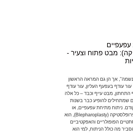
עפעפיים
ה): מבט פתוח וצעיר -
ות
לנשמה", אך הן גם המראה הראשון
עור עודף בעפעף העליון, עור עודף
 התחתון, מבט עייף וכבד – כל אלה
 שמתחילים להופיע כבר בשנות
ף קודם. ניתוח מתיחת עפעפיים, או
בשמו המקצועי בלפרופלסטיקה (Blepharoplasty), הוא
טיים הפופולריים והאפקטיביים
ביר מה כולל הניתוח, למי הוא