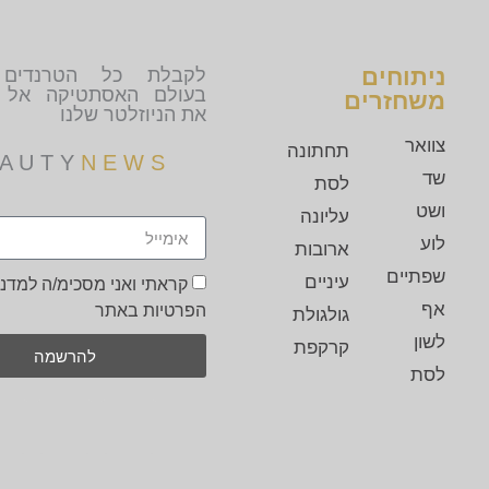
ניתוחים
לקבלת כל הטרנדים 
בעולם האסתטיקה אל 
משחזרים
את הניוזלטר שלנו
צוואר
תחתונה
N E W S
B E A U T Y
שד
לסת
ושט
עליונה
לוע
ארובות
שפתיים
עיניים
קראתי ואני מסכימ/ה למדני
אף
הפרטיות באתר
גולגולת
לשון
קרקפת
להרשמה
לסת