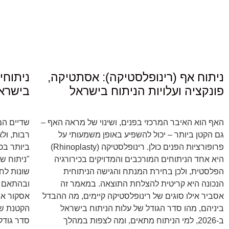
ניתוח אף (רינופלסטיקה): אסתטיקה,
ניתוחי
פונקציה ועלויות הניתוח בישראל
בישראל 6
האף הוא האיבר המרכזי בפנים, ושינוי של מראה האף –
שדיים הם
גם הקטן ביותר – יכול להשפיע באופן משמעותי על
רבות, ולא
פרופורציות הפנים כולן. רינופלסטיקה (Rhinoplasty)
ביותר בכ
היא אחד הניתוחים המורכבים והמדויקים בכירורגיה
"ניתוח ש
הפלסטית, ולכן בחירת המנתח והגישה הניתוחית
שונות לחל
הנכונה היא קריטית להצלחת התוצאה. במאמר זה
ובהתאם 
אסביר אילו סוגים של רינופלסטיקה קיימים, מה ההבדל
אסקור את
ביניהם, מהו סדר הגודל של עלות הניתוח בישראל
הקטנת שד
ב-2026, למי הניתוח מתאים, ומה לצפות במהלך