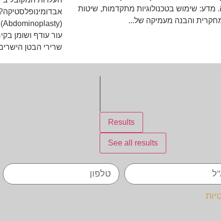
 מדע: שימוש בטכנולוגיות מתקדמות, שיטות
אבדומינופלסטיקה? 
חקרית והבנה מעמיקה של...
(y
עור עודף ושומן בק
שרירי הבטן הישרים.
Results
See all results
יות