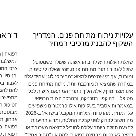
עלויות ניתוח מתיחת פנים: המדריך
ד"ר אה
השקוף להבנת מרכיבי המחיר
רפואה | 
המשלבת ב
שאלת העלות היא לרוב הראשונה שעולה כשמטופל
צרכי המטו
שוקל לעבור ניתוח מתיחת פנים. זוהי שאלה לגיטימית
והניסיון
ומובנת, אך מי שמצפה למצוא "מחיר קטלוג" אחיד יגלה
לעבוד בש
במהרה שהמציאות מורכבת יותר. ניתוח מתיחת פנים
להם להגי
אינו מוצר מדף, אלא הליך ניתוחי המותאם אישית לכל
מתפשרות.
מטופל – בהיקפו, בטכניקה, ובהרכב הצוות הרפואי.
הטיפולית
במאמר זה אסביר בשקיפות אילו פרמטרים משפיעים
מבוססת ע
על המחיר, מהו טווח העלויות המקובל בישראל ב-2026,
מה חשוב לבדוק לפני קבלת החלטה, ומדוע ההיענות
רפואה: מ
להצעה הזולה ביותר עלולה להוביל לתוצאה מאכזבת או
רפואית ק
למצב לא בטוח מבחינה רפואית. למה אין "מחיר אחיד"