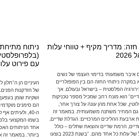
 חזה: מדריך מקיף + טווחי עלות
ניתוח מתיחת 
202
(בלפרופלסטיק
עם פירוט עלוי
 איבר משמעותי בדימוי העצמי של נשים
 במקרה ניתוחי החזה הם בין הפופולריים
העיניים הן ה"חלון 
ירורגיה הפלסטית – בישראל ובעולם. אך
של הזדקנות הפנים. 
דיים" הוא מונח רחב שמכיל מספר טכניקות
ושקיות שומן בעפעף
וטין, שכל אחת מהן עונה על צורך אחר,
הם סימנים מוקדמים
גם המחיר משתנה משמעותית. במאמר זה
ה-40, ולעיתים א
 ארבעת ההליכים המרכזיים: הגדלת שדיים,
יים, הרמת שדיים והוצאת שתלים – כולל
אחד הניתוחים האסת
סדר גודל של עלות כל אחד מהם. "בשנת 2023 בוצעו
ביותר. במאמר זה אס