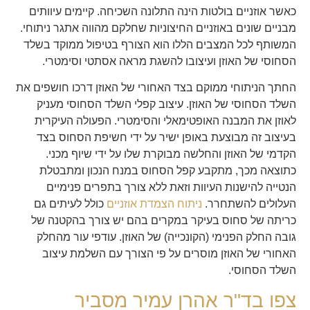
כאשר אוזניים בולטות הינה התלונה השכיחה. קיימים עיוותים
מבניים שונים באוזניים החיצוניות שחלקם מהווה אתגר ניתוחי.
המשותף לכל המצבים הללו הוא הצורף בטיפול ממוקד בשלד
הסחוסי של האוזן ועיצובו להשגת מראה אסתטי וסימטרי.
החתך הניתוחי ממוקם בצד האחורי של האוזן דרכו חושפים את
השלד הסחוסי של האוזן. עיצוב קפלי השלד הסחוסי מעניק
לאוזן את המבנה האופטימאלי והסימטרי. הפעולה העיקרית
בעיצוב זה מבוצעת באופן ישיר על ידי חשיפת הסחוס בצד
הקדמי של האוזן והחלשה מבוקרת שלו על ידי שיוף מכני.
כתוצאה מכך, מתקבע קפל הסחוס במנח הנכון ומתבטלת
הנטייה להישנות העיוות וזאת ללא צורך בתפרים פנימיים
העלולים להשתחרר.
ניתוח הצמדת אוזניים
כולל לעיתים גם
כריתה של סחוס בעיקר במקרים בהם יש צורך בהקטנה של
גובה החלק הפנימי (הקונכייה) של האוזן. עודפי עור מהחלק
האחורי של האוזן מוסרים על פי הצורך עם השלמת עיצוב
השלד הסחוסי.
צפו בד"ר אהרן עמיר מסביר