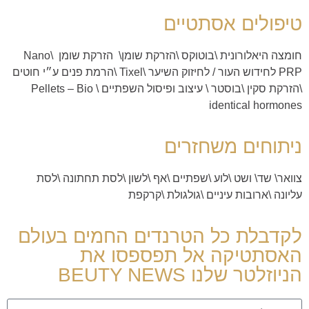
טיפולים אסתטיים
חומצה היאלורונית
\
בוטוקס
\
הזרקת שומן
\
הזרקת שומן Nano
\
PRP לחידוש העור
/
לחיזוק השיער
\
Tixel
\
הרמת פנים ע״י חוטים
\
הזרקת סקין \בוסטר
\
עיצוב ופיסול השפתיים \
Pellets – Bio
identical hormones
ניתוחים משחזרים
צוואר
\
שד
\
ושט
\
לוע
\
שפתיים
\
אף
\
לשון
\
לסת תחתונה
\
לסת
עליונה
\
ארובות עיניים
\
גולגולת
\
קרקפת
לקדבלת כל הטרנדים החמים בעולם
האסתטיקה אל תפספסו את
הניוזלטר שלנו BEUTY NEWS