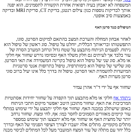
המשפחה לא יאבחן בעיה רפואית אחרת הקשורה לתסמינים, הוא יפנה
אותך לבדיקות נוספות כגון: צילום רנטגן, בדיקת CT, סריקת MRI ובדיקה
באמצעות סיב אופטי.
הטיפולים כנגד סרטן האף
לאחר אבחון המחלה והערכת המצב בהתאם למיקום הסרטן, סוגו,
התפשטותו ובריאותך הכללית, יוחלט על טיפול. סוג ראשון של טיפול הוא
ניתוח. לפעמים הניתוח מתבצע על שטח גדול ונרחב המערב הסרה של
עור בלבד אך לעיתים גם חלק משלד האף ובסיומו נדרש שחזור אף חלקי
או מלא. סוג שני של טיפול הוא טיפול בקרינה המשמידה את תאי הסרטן.
סוג שלישי של טיפול הוא כימותרפיה, טיפול בתרופות אנטי סרטניות
המיועדות להשמדת תאי הסרטן. טיפול זה בדרך כלל אינו יעיל ברוב סוגי
סרטן מערות האף.
שחזור אף על ידי ד"ר אהרן עמיר
ניתוחי אף
חלקי או מלא מתבצע תוך הקפדה על שחזור יחידות אסתטיות
המרכיבות את האף. שחזור מתוכנן היטב יאפשר מיקום חתכי הניתוח
באופן שישתלב במבנה האף. שחזור אף חלקי יתבצע על ידי שימוש במתלי
עור קיימים מאזורים הסמוכים לחסר כמו: אף, לחי ומצח. שחזור נרחב
יותר של מחצית האף או שחזור אף מלא יתבצעו תוך שימוש במספר
מתלים מקומיים. מתלים אלה יועברו לצורך הציפוי הפנימי של האף ובדרך
כלל יחד עם מתלה של עור המצח המועבר מעל לכל המתלים לכיסוי מבנה