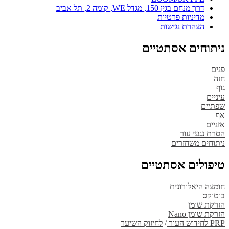
דרך מנחם בגין 150, מגדל WE, קומה 2, תל אביב
מדיניות פרטיות
הצהרת נגישות
ניתוחים אסתטיים
פנים
חזה
גוף
עיניים
שפתיים
אף
אזניים
הסרת נגעי עור
ניתוחים משחזרים
טיפולים אסתטיים
חומצה היאלורונית
בוטוקס
הזרקת שומן
הזרקת שומן Nano
PRP לחידוש העור
/
לחיזוק השיער