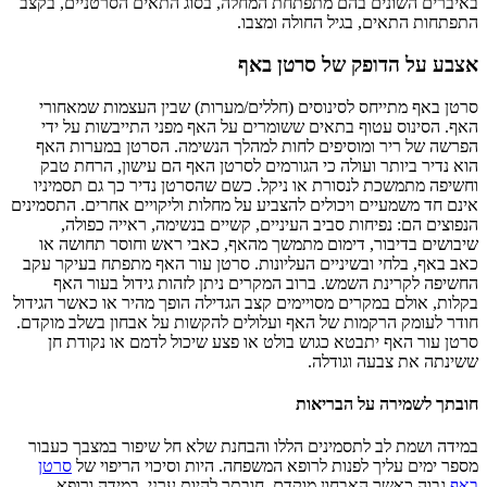
באיברים השונים בהם מתפתחת המחלה, בסוג התאים הסרטניים, בקצב
התפתחות התאים, בגיל החולה ומצבו.
אצבע על הדופק של סרטן באף
סרטן באף מתייחס לסינוסים (חללים/מערות) שבין העצמות שמאחורי
האף. הסינוס עטוף בתאים ששומרים על האף מפני התייבשות על ידי
הפרשה של ריר ומוסיפים לחות למהלך הנשימה. הסרטן במערות האף
הוא נדיר ביותר ועולה כי הגורמים לסרטן האף הם עישון, הרחת טבק
וחשיפה מתמשכת לנסורת או ניקל. כשם שהסרטן נדיר כך גם תסמיניו
אינם חד משמעיים ויכולים להצביע על מחלות וליקויים אחרים. התסמינים
הנפוצים הם: נפיחות סביב העיניים, קשיים בנשימה, ראייה כפולה,
שיבושים בדיבור, דימום מתמשך מהאף, כאבי ראש וחוסר תחושה או
כאב באף, בלחי ובשיניים העליונות. סרטן עור האף מתפתח בעיקר עקב
החשיפה לקרינת השמש. ברוב המקרים ניתן לזהות גידול בעור האף
בקלות, אולם במקרים מסויימים קצב הגדילה הופך מהיר או כאשר הגידול
חודר לעומק הרקמות של האף ועלולים להקשות על אבחון בשלב מוקדם.
סרטן עור האף יתבטא כגוש בולט או פצע שיכול לדמם או נקודת חן
ששינתה את צבעה וגודלה.
חובתך לשמירה על הבריאות
במידה ושמת לב לתסמינים הללו והבחנת שלא חל שיפור במצבך כעבור
מספר ימים עליך לפנות לרופא המשפחה. היות וסיכוי הריפוי של
סרטן
באף
גבוה כאשר האבחון מוקדם, חובתך להיות ערני. במידה ורופא