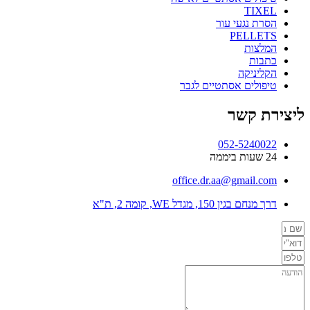
TIXEL
הסרת נגעי עור
PELLETS
המלצות
כתבות
הקליניקה
טיפולים אסתטיים לגבר
ליצירת קשר
052-5240022
24 שעות ביממה
office.dr.aa@gmail.com
דרך מנחם בגין 150, מגדל WE, קומה 2, ת"א