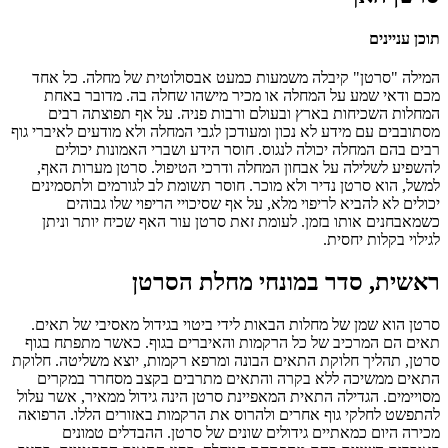
תוכן עניינים
המילה "סרטן" קיבלה משמעות כמעט אבסולוטית של מחלה. כל אחד
מכם ודאי שמע על המחלה או מכיר מישהו שחלה בה. מדובר באחת
המחלות השכיחות בארץ ובעולם ורבות פניה. על אף תפוצתה רבים
מסתובבים עם מידע לא נכון ומעודכן לגבי המחלה ולא מודעים לאיברי גוף
רבים בהם המחלה יכולה לנגוס. חוסר הידע ושברי האמונות יכולים
להשפיע לשלילה על אבחון המחלה ודרכי הטיפול. סרטן מערות האף,
למשל, הוא סרטן נדיר ולא מוכר. חוסר תשומת לב לגורמים ולתסמינים
יכולים לא להביא לריפוי מלא, על אף שסיכויי הריפוי שלו גבוהים
כשמאבחנים אותו בזמן. לעומת זאת סרטן עור האף שכיח יותר וניתן
לגילוי בקלות יחסית.
ראשית, סדר במונחי מחלת הסרטן
סרטן הוא שמן של מחלות הבאות לידי ביטוי בגידול מאסיבי של תאים.
תאים הם המרכיב של כל הרקמות והאיברים בגוף. כאשר מתפתח בגוף
סרטן, תהליך חלוקת התאים הבונה ומרפא רקמות, יוצא משליטה. חלוקת
התאים ממשיכה ללא בקרה והתאים מתרבים בקצב מסחרר במקרים
מסויימים. הגדילה התאית המאפיינת סרטן הינה גידול ממאיר, אשר עלול
להתפשט לחלקי גוף אחרים ולהרוס את הרקמות באזורים הללו. הרפואה
מכירה היום כמאתיים גידולים שונים של סרטן. ההבדלים טמונים