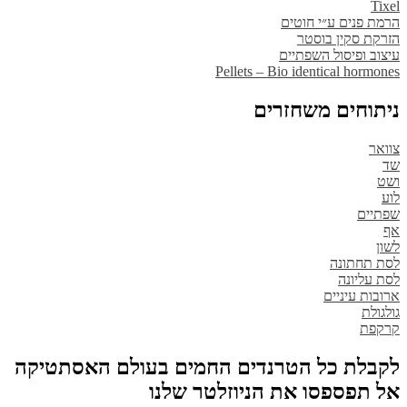
Tixel
הרמת פנים ע״י חוטים
הזרקת סקין בוסטר
עיצוב ופיסול השפתיים
Pellets – Bio identical hormones
ניתוחים משחזרים
צוואר
שד
ושט
לוע
שפתיים
אף
לשון
לסת תחתונה
לסת עליונה
ארובות עיניים
גולגולת
קרקפת
לקבלת כל הטרנדים החמים בעולם האסתטיקה
אל תפספסו את הניוזלטר שלנו