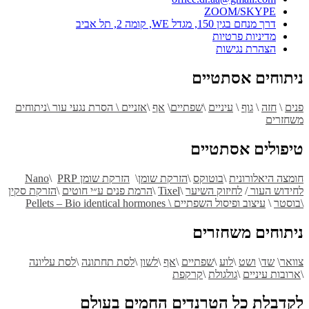
ZOOM/SKYPE
דרך מנחם בגין 150, מגדל WE, קומה 2, תל אביב
מדיניות פרטיות
הצהרת נגישות
ניתוחים אסתטיים
פנים
\
חזה
\
גוף
\
עיניים
\
שפתיים
\
אף
\
אזניים \ הסרת נגעי עור \
ניתוחים
משחזרים
טיפולים אסתטיים
חומצה היאלורונית
\
בוטוקס
\
הזרקת שומן
\
הזרקת שומן Nano
PRP
\
לחידוש העור
/
לחיזוק השיער
\
Tixel
\
הרמת פנים ע״י חוטים
\
הזרקת סקין
\בוסטר
\
עיצוב ופיסול השפתיים \
Pellets – Bio identical hormones
ניתוחים משחזרים
צוואר
\
שד
\
ושט
\
לוע
\
שפתיים
\
אף
\
לשון
\
לסת תחתונה
\
לסת עליונה
\
ארובות עיניים
\
גולגולת
\
קרקפת
לקדבלת כל הטרנדים החמים בעולם